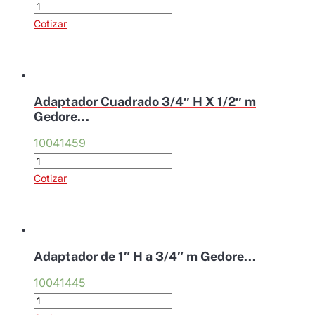
Adaptador
Cuadrado
Cotizar
1/2"
H
X
3/4"
Adaptador Cuadrado 3/4″ H X 1/2″ m
m
Gedore...
Gedore
10041459
Br
Adaptador
cantidad
Cuadrado
Cotizar
3/4"
H
X
1/2"
Adaptador de 1″ H a 3/4″ m Gedore...
m
10041445
Gedore
Adaptador
Br