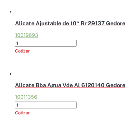
Alicate Ajustable de 10″ Br 29137 Gedore
10019693
Alicate
Ajustable
Cotizar
de
10"
Br
29137
Alicate Bba Agua Vde Al 6120140 Gedore
Gedore
10011356
cantidad
Alicate
Bba
Cotizar
Agua
Vde
Al