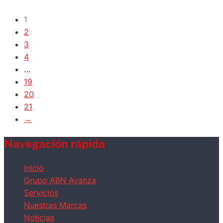
160m
1
Al
2
6716810
3
Gedore
4
cantidad
…
19
20
21
→
Navegación rápida
Inicio
Grupo ABN Avanza
Servicios
Nuestras Marcas
Noticias