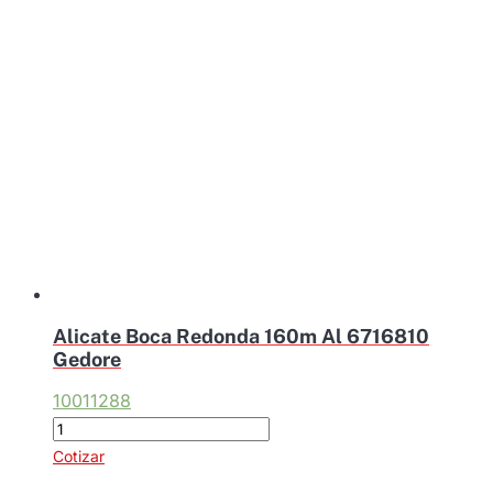
6120140
Gedore
cantidad
Alicate Boca Redonda 160m Al 6716810
Gedore
10011288
Alicate
Boca
Cotizar
Redonda