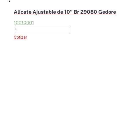
Alicate Ajustable de 10″ Br 29080 Gedore
10010001
Alicate
Ajustable
Cotizar
de
10"
Br
29080
Gedore
cantidad