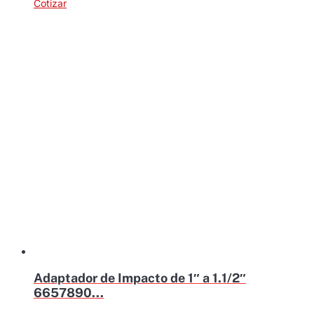
de
cantidad
Cotizar
1"
H
a
3/4"
m
Gedore
Br
cantidad
Adaptador de Impacto de 1″ a 1.1/2″
6657890...