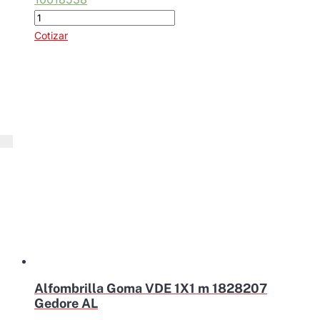
Br
Al.
cantidad
Alicate
Cotizar
Universal
Vde
1000v
de
8"
Gedore
cantidad
Alfombrilla Goma VDE 1X1 m 1828207
Gedore AL