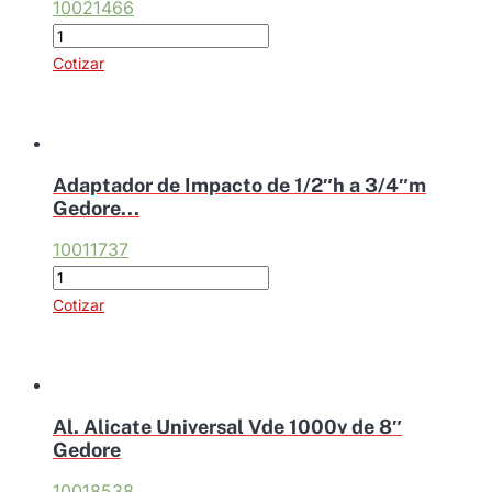
10021466
Adaptador
de
Cotizar
Impacto
de
1"
a
Adaptador de Impacto de 1/2″h a 3/4″m
1.1/2"
Gedore...
6657890
10011737
Gedore
Adaptador
cantidad
de
Cotizar
Impacto
de
1/2"h
a
Al. Alicate Universal Vde 1000v de 8″
3/4"m
Gedore
Gedore
10018538